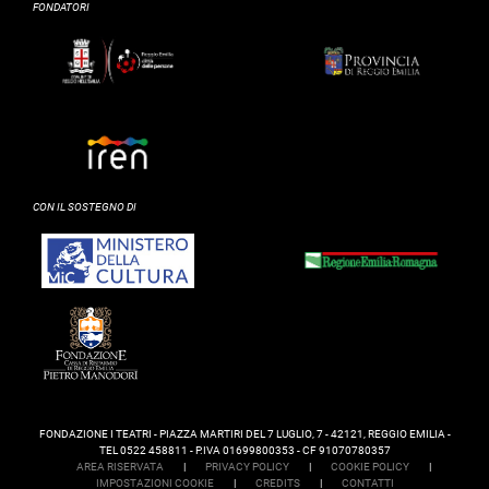
FONDATORI
CON IL SOSTEGNO DI
FONDAZIONE I TEATRI - PIAZZA MARTIRI DEL 7 LUGLIO, 7 - 42121, REGGIO EMILIA -
TEL 0522 458811 - P.IVA 01699800353 - CF 91070780357
AREA RISERVATA
|
PRIVACY POLICY
|
COOKIE POLICY
|
IMPOSTAZIONI COOKIE
|
CREDITS
|
CONTATTI