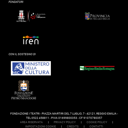
FONDATORI
CON IL SOSTEGNO DI
FONDAZIONE I TEATRI - PIAZZA MARTIRI DEL 7 LUGLIO, 7 - 42121, REGGIO EMILIA -
TEL 0522 458811 - P.IVA 01699800353 - CF 91070780357
AREA RISERVATA
|
PRIVACY POLICY
|
COOKIE POLICY
|
IMPOSTAZIONI COOKIE
|
CREDITS
|
CONTATTI