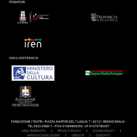
FONDATORI
CON IL SOSTEGNO DI
FONDAZIONE I TEATRI - PIAZZA MARTIRI DEL 7 LUGLIO, 7 - 42121, REGGIO EMILIA -
TEL 0522 458811 - P.IVA 01699800353 - CF 91070780357
AREA RISERVATA
|
PRIVACY POLICY
|
COOKIE POLICY
|
IMPOSTAZIONI COOKIE
|
CREDITS
|
CONTATTI