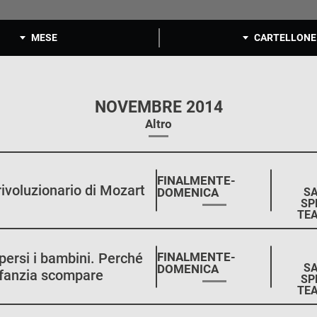
MESE
CARTELLONE
NOVEMBRE 2014
Altro
STAGIONE:
FINALMENTE-
 rivoluzionario di Mozart
SA
DOMENICA
SP
TEA
STAGIONE:
persi i bambini. Perché
FINALMENTE-
SA
DOMENICA
infanzia scompare
SP
TEA