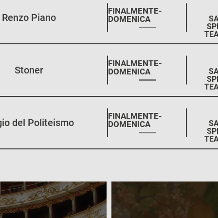
STAGIONE:
FINALMENTE-
Renzo Piano
SA
DOMENICA
SP
TEA
STAGIONE:
FINALMENTE-
Stoner
SA
DOMENICA
SP
TEA
STAGIONE:
FINALMENTE-
gio del Politeismo
SA
DOMENICA
SP
TEA