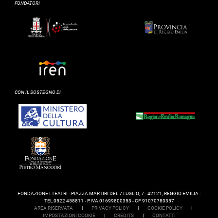
FONDATORI
CON IL SOSTEGNO DI
FONDAZIONE I TEATRI - PIAZZA MARTIRI DEL 7 LUGLIO, 7 - 42121, REGGIO EMILIA -
TEL 0522 458811 - P.IVA 01699800353 - CF 91070780357
AREA RISERVATA
|
PRIVACY POLICY
|
COOKIE POLICY
|
IMPOSTAZIONI COOKIE
|
CREDITS
|
CONTATTI