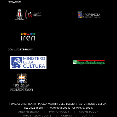
FONDATORI
CON IL SOSTEGNO DI
FONDAZIONE I TEATRI - PIAZZA MARTIRI DEL 7 LUGLIO, 7 - 42121, REGGIO EMILIA -
TEL 0522 458811 - P.IVA 01699800353 - CF 91070780357
AREA RISERVATA
|
PRIVACY POLICY
|
COOKIE POLICY
|
IMPOSTAZIONI COOKIE
|
CREDITS
|
CONTATTI