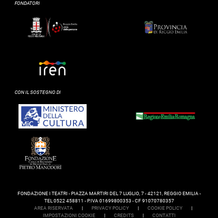
FONDATORI
CON IL SOSTEGNO DI
FONDAZIONE I TEATRI - PIAZZA MARTIRI DEL 7 LUGLIO, 7 - 42121, REGGIO EMILIA -
TEL 0522 458811 - P.IVA 01699800353 - CF 91070780357
AREA RISERVATA
|
PRIVACY POLICY
|
COOKIE POLICY
|
IMPOSTAZIONI COOKIE
|
CREDITS
|
CONTATTI