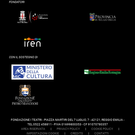
FONDATORI
CON IL SOSTEGNO DI
FONDAZIONE I TEATRI - PIAZZA MARTIRI DEL 7 LUGLIO, 7 - 42121, REGGIO EMILIA -
TEL 0522 458811 - P.IVA 01699800353 - CF 91070780357
AREA RISERVATA
|
PRIVACY POLICY
|
COOKIE POLICY
|
IMPOSTAZIONI COOKIE
|
CREDITS
|
CONTATTI