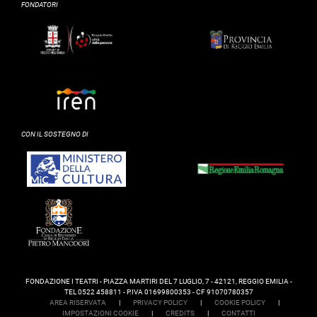
FONDATORI
CON IL SOSTEGNO DI
FONDAZIONE I TEATRI - PIAZZA MARTIRI DEL 7 LUGLIO, 7 - 42121, REGGIO EMILIA -
TEL 0522 458811 - P.IVA 01699800353 - CF 91070780357
AREA RISERVATA
|
PRIVACY POLICY
|
COOKIE POLICY
|
IMPOSTAZIONI COOKIE
|
CREDITS
|
CONTATTI