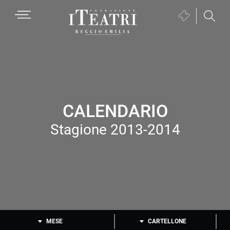
Passa
Passa
Passa
MENU
Biglietteria
alla
al
al
(si
navigazione
contenuto
piè
Fondazione
apre
primaria
principale
di
I
in
pagina
Teatri
una
Reggio
nuova
Emilia
finestra)
CALENDARIO
Stagione 2013-2014
MESE
CARTELLONE