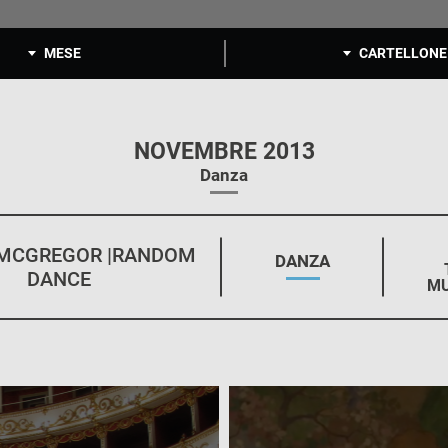
MESE
CARTELLONE
NOVEMBRE 2013
Danza
MCGREGOR |RANDOM
STAGIONE:
DANZA
DANCE
MU