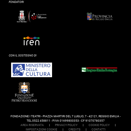
FONDATORI
CON IL SOSTEGNO DI
FONDAZIONE I TEATRI - PIAZZA MARTIRI DEL 7 LUGLIO, 7 - 42121, REGGIO EMILIA -
TEL 0522 458811 - P.IVA 01699800353 - CF 91070780357
AREA RISERVATA
|
PRIVACY POLICY
|
COOKIE POLICY
|
IMPOSTAZIONI COOKIE
|
CREDITS
|
CONTATTI