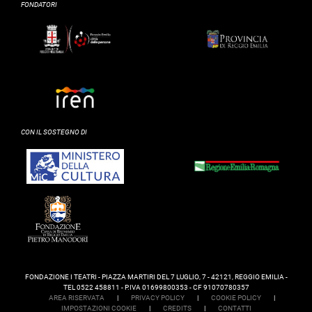
FONDATORI
CON IL SOSTEGNO DI
FONDAZIONE I TEATRI - PIAZZA MARTIRI DEL 7 LUGLIO, 7 - 42121, REGGIO EMILIA -
TEL 0522 458811 - P.IVA 01699800353 - CF 91070780357
AREA RISERVATA
|
PRIVACY POLICY
|
COOKIE POLICY
|
IMPOSTAZIONI COOKIE
|
CREDITS
|
CONTATTI