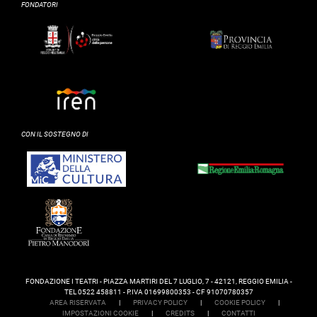
FONDATORI
CON IL SOSTEGNO DI
FONDAZIONE I TEATRI - PIAZZA MARTIRI DEL 7 LUGLIO, 7 - 42121, REGGIO EMILIA -
TEL 0522 458811 - P.IVA 01699800353 - CF 91070780357
AREA RISERVATA
|
PRIVACY POLICY
|
COOKIE POLICY
|
IMPOSTAZIONI COOKIE
|
CREDITS
|
CONTATTI