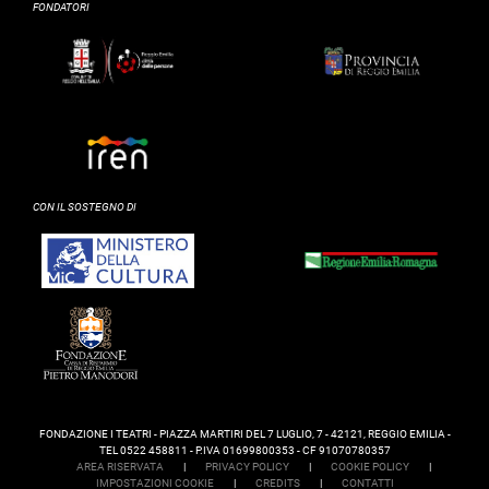
FONDATORI
CON IL SOSTEGNO DI
FONDAZIONE I TEATRI - PIAZZA MARTIRI DEL 7 LUGLIO, 7 - 42121, REGGIO EMILIA -
TEL 0522 458811 - P.IVA 01699800353 - CF 91070780357
AREA RISERVATA
|
PRIVACY POLICY
|
COOKIE POLICY
|
IMPOSTAZIONI COOKIE
|
CREDITS
|
CONTATTI