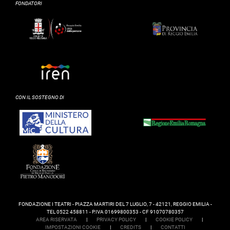
FONDATORI
CON IL SOSTEGNO DI
FONDAZIONE I TEATRI - PIAZZA MARTIRI DEL 7 LUGLIO, 7 - 42121, REGGIO EMILIA -
TEL 0522 458811 - P.IVA 01699800353 - CF 91070780357
AREA RISERVATA
|
PRIVACY POLICY
|
COOKIE POLICY
|
IMPOSTAZIONI COOKIE
|
CREDITS
|
CONTATTI