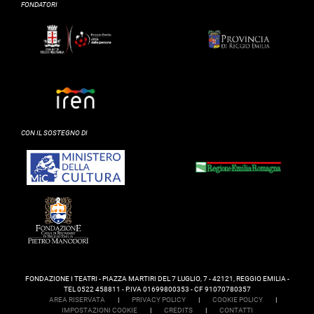
FONDATORI
CON IL SOSTEGNO DI
FONDAZIONE I TEATRI - PIAZZA MARTIRI DEL 7 LUGLIO, 7 - 42121, REGGIO EMILIA -
TEL 0522 458811 - P.IVA 01699800353 - CF 91070780357
AREA RISERVATA
|
PRIVACY POLICY
|
COOKIE POLICY
|
IMPOSTAZIONI COOKIE
|
CREDITS
|
CONTATTI