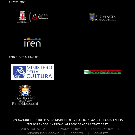
FONDATORI
CON IL SOSTEGNO DI
FONDAZIONE I TEATRI - PIAZZA MARTIRI DEL 7 LUGLIO, 7 - 42121, REGGIO EMILIA -
TEL 0522 458811 - P.IVA 01699800353 - CF 91070780357
AREA RISERVATA
|
PRIVACY POLICY
|
COOKIE POLICY
|
IMPOSTAZIONI COOKIE
|
CREDITS
|
CONTATTI