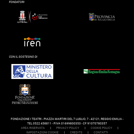
FONDATORI
CON IL SOSTEGNO DI
FONDAZIONE I TEATRI - PIAZZA MARTIRI DEL 7 LUGLIO, 7 - 42121, REGGIO EMILIA -
TEL 0522 458811 - P.IVA 01699800353 - CF 91070780357
AREA RISERVATA
|
PRIVACY POLICY
|
COOKIE POLICY
|
IMPOSTAZIONI COOKIE
|
CREDITS
|
CONTATTI