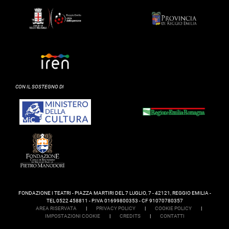
CON IL SOSTEGNO DI
FONDAZIONE I TEATRI - PIAZZA MARTIRI DEL 7 LUGLIO, 7 - 42121, REGGIO EMILIA -
TEL 0522 458811 - P.IVA 01699800353 - CF 91070780357
AREA RISERVATA
|
PRIVACY POLICY
|
COOKIE POLICY
|
IMPOSTAZIONI COOKIE
|
CREDITS
|
CONTATTI