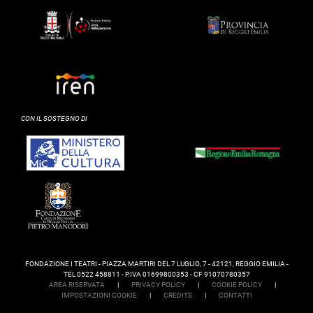
CON IL SOSTEGNO DI
FONDAZIONE I TEATRI - PIAZZA MARTIRI DEL 7 LUGLIO, 7 - 42121, REGGIO EMILIA -
TEL 0522 458811 - P.IVA 01699800353 - CF 91070780357
AREA RISERVATA
|
PRIVACY POLICY
|
COOKIE POLICY
|
IMPOSTAZIONI COOKIE
|
CREDITS
|
CONTATTI