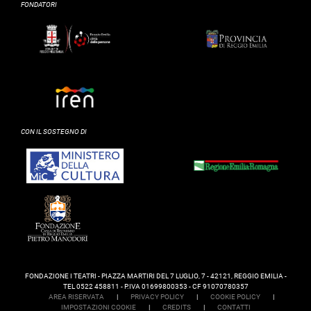
FONDATORI
CON IL SOSTEGNO DI
FONDAZIONE I TEATRI - PIAZZA MARTIRI DEL 7 LUGLIO, 7 - 42121, REGGIO EMILIA -
TEL 0522 458811 - P.IVA 01699800353 - CF 91070780357
AREA RISERVATA
|
PRIVACY POLICY
|
COOKIE POLICY
|
IMPOSTAZIONI COOKIE
|
CREDITS
|
CONTATTI