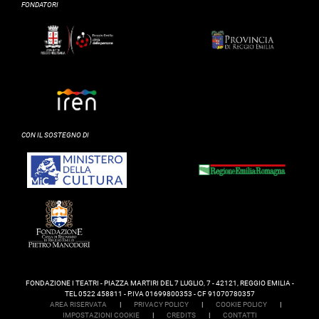
FONDATORI
CON IL SOSTEGNO DI
FONDAZIONE I TEATRI - PIAZZA MARTIRI DEL 7 LUGLIO, 7 - 42121, REGGIO EMILIA -
TEL 0522 458811 - P.IVA 01699800353 - CF 91070780357
AREA RISERVATA
|
PRIVACY POLICY
|
COOKIE POLICY
|
IMPOSTAZIONI COOKIE
|
CREDITS
|
CONTATTI