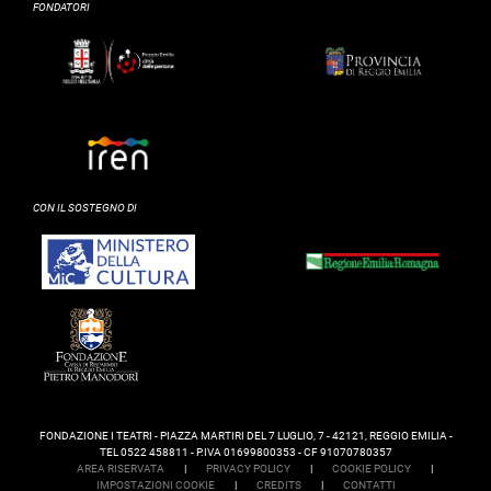
FONDATORI
CON IL SOSTEGNO DI
FONDAZIONE I TEATRI - PIAZZA MARTIRI DEL 7 LUGLIO, 7 - 42121, REGGIO EMILIA -
TEL 0522 458811 - P.IVA 01699800353 - CF 91070780357
AREA RISERVATA
|
PRIVACY POLICY
|
COOKIE POLICY
|
IMPOSTAZIONI COOKIE
|
CREDITS
|
CONTATTI