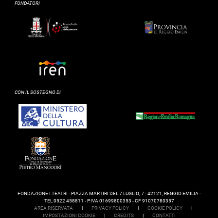
FONDATORI
CON IL SOSTEGNO DI
FONDAZIONE I TEATRI - PIAZZA MARTIRI DEL 7 LUGLIO, 7 - 42121, REGGIO EMILIA -
TEL 0522 458811 - P.IVA 01699800353 - CF 91070780357
AREA RISERVATA
|
PRIVACY POLICY
|
COOKIE POLICY
|
IMPOSTAZIONI COOKIE
|
CREDITS
|
CONTATTI