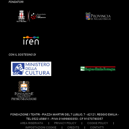
FONDATORI
CON IL SOSTEGNO DI
FONDAZIONE I TEATRI - PIAZZA MARTIRI DEL 7 LUGLIO, 7 - 42121, REGGIO EMILIA -
TEL 0522 458811 - P.IVA 01699800353 - CF 91070780357
AREA RISERVATA
|
PRIVACY POLICY
|
COOKIE POLICY
|
IMPOSTAZIONI COOKIE
|
CREDITS
|
CONTATTI