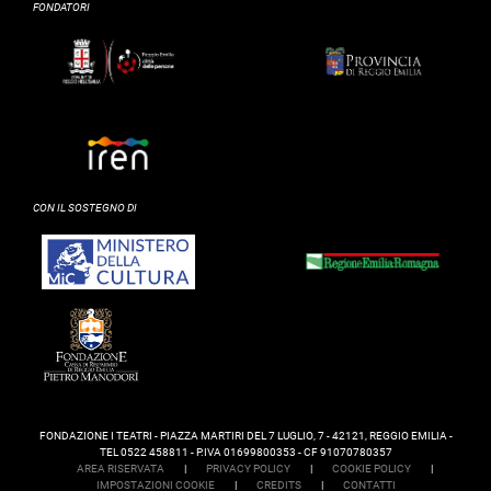
FONDATORI
CON IL SOSTEGNO DI
FONDAZIONE I TEATRI - PIAZZA MARTIRI DEL 7 LUGLIO, 7 - 42121, REGGIO EMILIA -
TEL 0522 458811 - P.IVA 01699800353 - CF 91070780357
AREA RISERVATA
|
PRIVACY POLICY
|
COOKIE POLICY
|
IMPOSTAZIONI COOKIE
|
CREDITS
|
CONTATTI