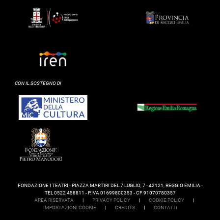
CON IL SOSTEGNO DI
FONDAZIONE I TEATRI - PIAZZA MARTIRI DEL 7 LUGLIO, 7 - 42121, REGGIO EMILIA -
TEL 0522 458811 - P.IVA 01699800353 - CF 91070780357
AREA RISERVATA
|
PRIVACY POLICY
|
COOKIE POLICY
|
IMPOSTAZIONI COOKIE
|
CREDITS
|
CONTATTI