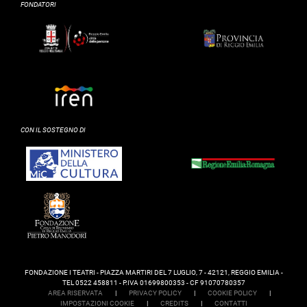
FONDATORI
CON IL SOSTEGNO DI
FONDAZIONE I TEATRI - PIAZZA MARTIRI DEL 7 LUGLIO, 7 - 42121, REGGIO EMILIA -
TEL 0522 458811 - P.IVA 01699800353 - CF 91070780357
AREA RISERVATA
|
PRIVACY POLICY
|
COOKIE POLICY
|
IMPOSTAZIONI COOKIE
|
CREDITS
|
CONTATTI