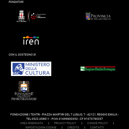
FONDATORI
CON IL SOSTEGNO DI
FONDAZIONE I TEATRI - PIAZZA MARTIRI DEL 7 LUGLIO, 7 - 42121, REGGIO EMILIA -
TEL 0522 458811 - P.IVA 01699800353 - CF 91070780357
AREA RISERVATA
|
PRIVACY POLICY
|
COOKIE POLICY
|
IMPOSTAZIONI COOKIE
|
CREDITS
|
CONTATTI