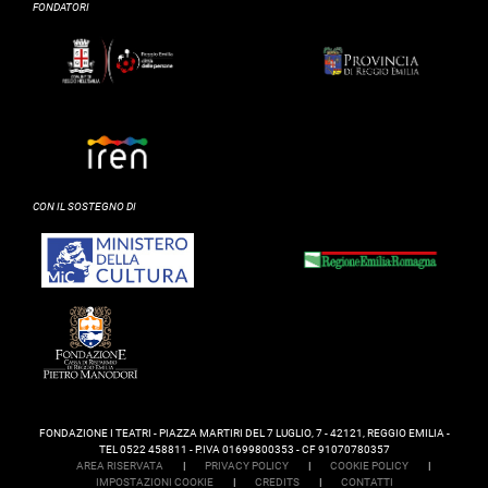
FONDATORI
CON IL SOSTEGNO DI
FONDAZIONE I TEATRI - PIAZZA MARTIRI DEL 7 LUGLIO, 7 - 42121, REGGIO EMILIA -
TEL 0522 458811 - P.IVA 01699800353 - CF 91070780357
AREA RISERVATA
|
PRIVACY POLICY
|
COOKIE POLICY
|
IMPOSTAZIONI COOKIE
|
CREDITS
|
CONTATTI