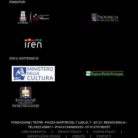
FONDATORI
CON IL SOSTEGNO DI
FONDAZIONE I TEATRI - PIAZZA MARTIRI DEL 7 LUGLIO, 7 - 42121, REGGIO EMILIA -
TEL 0522 458811 - P.IVA 01699800353 - CF 91070780357
AREA RISERVATA
|
PRIVACY POLICY
|
COOKIE POLICY
|
IMPOSTAZIONI COOKIE
|
CREDITS
|
CONTATTI