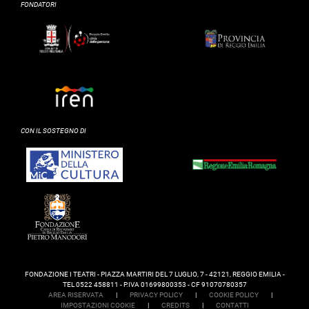
FONDATORI
CON IL SOSTEGNO DI
FONDAZIONE I TEATRI - PIAZZA MARTIRI DEL 7 LUGLIO, 7 - 42121, REGGIO EMILIA -
TEL 0522 458811 - P.IVA 01699800353 - CF 91070780357
AREA RISERVATA
|
PRIVACY POLICY
|
COOKIE POLICY
|
IMPOSTAZIONI COOKIE
|
CREDITS
|
CONTATTI