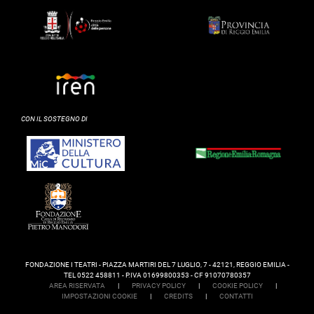
CON IL SOSTEGNO DI
FONDAZIONE I TEATRI - PIAZZA MARTIRI DEL 7 LUGLIO, 7 - 42121, REGGIO EMILIA -
TEL 0522 458811 - P.IVA 01699800353 - CF 91070780357
AREA RISERVATA
|
PRIVACY POLICY
|
COOKIE POLICY
|
IMPOSTAZIONI COOKIE
|
CREDITS
|
CONTATTI