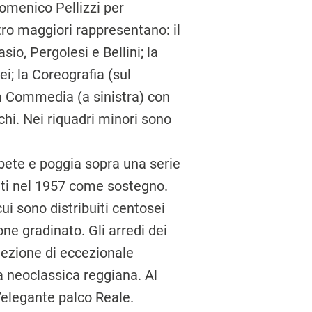
Domenico Pellizzi per
ttro maggiori rappresentano: il
o, Pergolesi e Bellini; la
i; la Coreo­grafia (sul
a Commedia (a sinistra) con
hi. Nei riquadri minori sono
 abete e poggia sopra una serie
uiti nel 1957 come sostegno.
cui sono distribuiti centosei
ione gradinato. Gli arredi dei
llezione di eccezionale
a neoclassica reggiana. Al
l’elegante palco Reale.