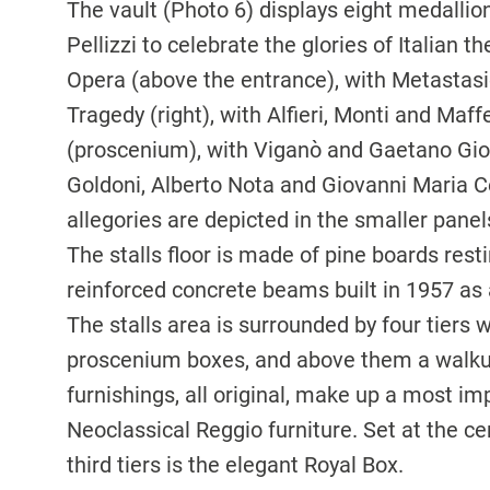
The vault (Photo 6) displays eight medalli
Pellizzi to celebrate the glories of Italian t
Opera (above the entrance), with Metastasio
Tragedy (right), with Alfieri, Monti and Maf
(proscenium), with Viganò and Gaetano Gioi
Goldoni, Alberto Nota and Giovanni Maria C
allegories are depicted in the smaller panel
The stalls floor is made of pine boards resti
reinforced concrete beams built in 1957 as 
The stalls area is surrounded by four tiers 
proscenium boxes, and above them a walkup
furnishings, all original, make up a most imp
Neoclassical Reggio furniture. Set at the 
third tiers is the elegant Royal Box.