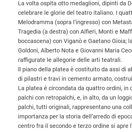
La volta ospita otto medaglioni, dipinti da 
celebrare le glorie del teatro italiano. I qua
Melodramma (sopra l’ingresso) con Metastasi
Tragedia (a destra) con Alfieri, Monti e Maffe
boccascena) con Viganò e Gaetano Gioia; l
Goldoni, Alberto Nota e Giovanni Maria Cecc
raffigurate le allegorie delle arti teatrali.
Il piano della platea è costituito da assi di
di pilastri e travi in cemento armato, costr
La platea è circondata da quattro ordini, in 
palchi con retro­palchi, e, in alto, da un logg
palchi, tutti origina­li, rappresentano una co
importanza per la storia dell’arredo di epoc
centro fra il secondo e terzo ordine si apre 