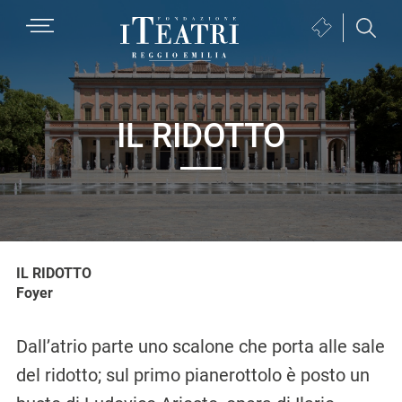
Passa
Passa
Passa
MENU
Biglietteria
alla
al
al
(si
navigazione
contenuto
piè
Fondazione
apre
primaria
principale
di
I
in
pagina
Teatri
una
IL RIDOTTO
Reggio
nuova
Emilia
finestra)
IL RIDOTTO
Foyer
Dall’atrio parte uno scalone che porta alle sale
del ridotto; sul primo pianerottolo è posto un