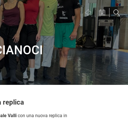
Biglietteria
VISUALIZZA
(si
CALENDARIO
apre
in
una
CIANOCI
nuova
finestra)
 replica
ale Valli
con una nuova replica in