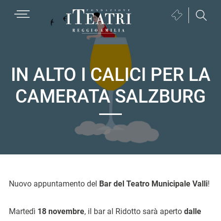
Passa
Passa
Passa
MENU
Biglietteria
alla
al
al
(si
navigazione
contenuto
piè
Fondazione
apre
primaria
principale
di
I
in
pagina
Teatri
una
IN ALTO I CALICI PER LA
Reggio
nuova
CAMERATA SALZBURG
Emilia
finestra)
Nuovo appuntamento del
Bar del Teatro Municipale Valli
!
Martedì
18 novembre
, il bar al Ridotto sarà aperto
dalle