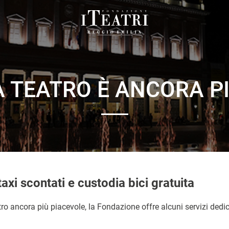
Fondazione
I
Teatri
Reggio
A TEATRO È ANCORA PI
Emilia
taxi scontati e custodia bici gratuita
tro ancora più piacevole, la Fondazione offre alcuni servizi dedi