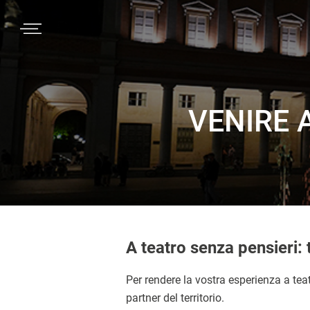
Passa
Passa
Passa
MENU
alla
al
al
navigazione
contenuto
piè
primaria
principale
di
pagina
VENIRE 
A teatro senza pensieri: 
Per rendere la vostra esperienza a tea
partner del territorio.