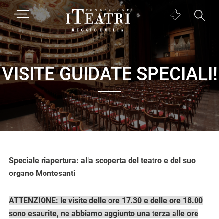
Passa
Passa
Passa
MENU
Biglietteria
alla
al
al
(si
navigazione
contenuto
piè
Fondazione
apre
primaria
principale
di
I
in
pagina
Teatri
una
VISITE GUIDATE SPECIALI!
Reggio
nuova
Emilia
finestra)
Speciale riapertura: alla scoperta del teatro e del suo
organo Montesanti
ATTENZIONE: le visite delle ore 17.30 e delle ore 18.00
sono esaurite, ne abbiamo aggiunto una terza alle ore