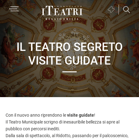
Passa
Passa
Passa
MENU
Biglietteria
alla
al
al
(si
navigazione
contenuto
piè
Fondazione
apre
primaria
principale
di
I
in
pagina
Teatri
una
IL TEATRO SEGRETO
Reggio
nuova
VISITE GUIDATE
Emilia
finestra)
Con il nuovo anno riprendono le
visite guidate
!
Il Teatro Municipale scrigno di inesauribile bellezza si apre al
pubblico con percorsi inediti.
Dalla sala di spettacolo, al Ridotto, passando per il palcoscenico,