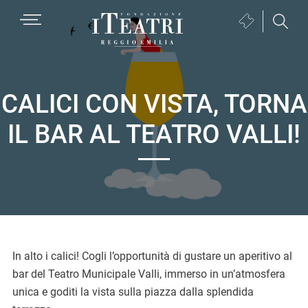
Passa
Passa
Passa
MENU
Biglietteria
alla
al
al
(si
navigazione
contenuto
piè
Fondazione
apre
primaria
principale
di
I
in
pagina
Teatri
una
CALICI CON VISTA, TORNA
Reggio
nuova
IL BAR AL TEATRO VALLI!
Emilia
finestra)
In alto i calici! Cogli l’opportunità di gustare un aperitivo al
bar del Teatro Municipale Valli, immerso in un’atmosfera
unica e goditi la vista sulla piazza dalla splendida