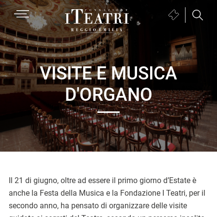
Passa
Passa
Passa
MENU
Biglietteria
alla
al
al
(si
navigazione
contenuto
piè
Fondazione
apre
primaria
principale
di
I
in
pagina
Teatri
una
VISITE E MUSICA
Reggio
nuova
D'ORGANO
Emilia
finestra)
Il 21 di giugno, oltre ad essere il primo giorno d’Estate è
anche la Festa della Musica e la Fondazione I Teatri, per il
secondo anno, ha pensato di organizzare delle visite