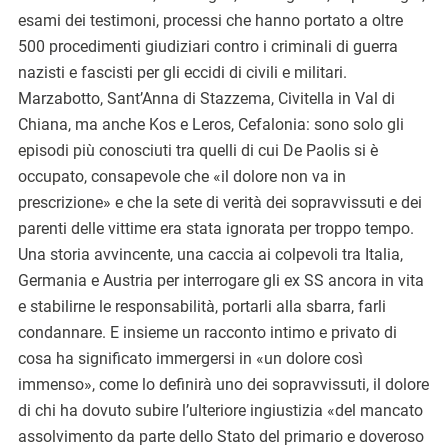
esami dei testimoni, processi che hanno portato a oltre
500 procedimenti giudiziari contro i criminali di guerra
nazisti e fascisti per gli eccidi di civili e militari.
Marzabotto, Sant’Anna di Stazzema, Civitella in Val di
Chiana, ma anche Kos e Leros, Cefalonia: sono solo gli
episodi più conosciuti tra quelli di cui De Paolis si è
occupato, consapevole che «il dolore non va in
prescrizione» e che la sete di verità dei sopravvissuti e dei
parenti delle vittime era stata ignorata per troppo tempo.
Una storia avvincente, una caccia ai colpevoli tra Italia,
Germania e Austria per interrogare gli ex SS ancora in vita
e stabilirne le responsabilità, portarli alla sbarra, farli
condannare. E insieme un racconto intimo e privato di
cosa ha significato immergersi in «un dolore così
immenso», come lo definirà uno dei sopravvissuti, il dolore
di chi ha dovuto subire l’ulteriore ingiustizia «del mancato
assolvimento da parte dello Stato del primario e doveroso