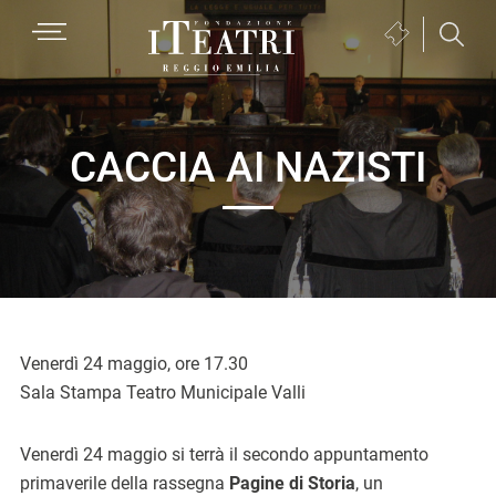
Passa
Passa
Passa
MENU
Biglietteria
alla
al
al
(si
navigazione
contenuto
piè
Fondazione
apre
primaria
principale
di
I
in
pagina
Teatri
una
CACCIA AI NAZISTI
Reggio
nuova
Emilia
finestra)
Venerdì 24 maggio, ore 17.30
Sala Stampa Teatro Municipale Valli
Venerdì 24 maggio si terrà il secondo appuntamento
primaverile della rassegna
Pagine di Storia
, un