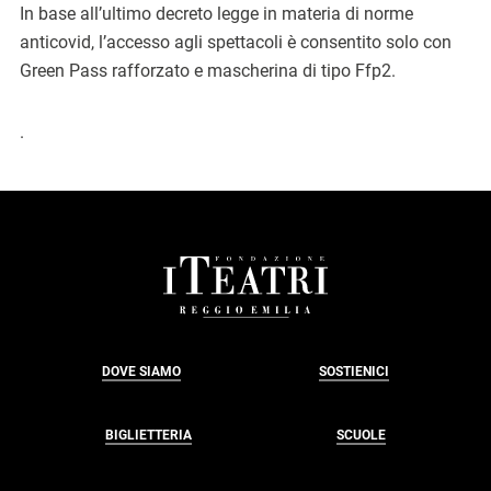
In base all’ultimo decreto legge in materia di norme
anticovid, l’accesso agli spettacoli è consentito solo con
Green Pass rafforzato e mascherina di tipo Ffp2.
.
FOOTER
DOVE SIAMO
SOSTIENICI
BIGLIETTERIA
SCUOLE