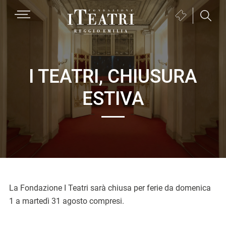
Passa
Passa
Passa
MENU
Biglietteria
alla
al
al
(si
navigazione
contenuto
piè
Fondazione
apre
primaria
principale
di
I
in
pagina
Teatri
una
I TEATRI, CHIUSURA
Reggio
nuova
ESTIVA
Emilia
finestra)
La Fondazione I Teatri sarà chiusa per ferie da domenica
1 a martedì 31 agosto compresi.