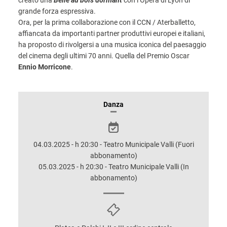
creato una
Belle au bois dormant
con l’Opèra di Lyon di
grande forza espressiva.
Ora, per la prima collaborazione con il CCN / Aterballetto,
affiancata da importanti partner produttivi europei e italiani,
ha proposto di rivolgersi a una musica iconica del paesaggio
del cinema degli ultimi 70 anni. Quella del Premio Oscar
Ennio Morricone
.
INFORMAZIONI
Danza
SULLO
SPETTACOLO
04.03.2025 - h 20:30 - Teatro Municipale Valli (Fuori
abbonamento)
05.03.2025 - h 20:30 - Teatro Municipale Valli (In
abbonamento)