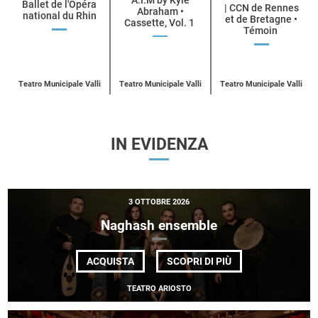
A.I.M by Kyle
Ballet de l'Opéra
| CCN de Rennes
Abraham •
national du Rhin
categoria
et de Bretagne •
Cassette, Vol. 1
Témoin
UN
ACQUISTA
UN
ACQUISTA
UN
BIGLIETTO
ACQUISTA
BIGLIETTO
BIGLIETT
PER
PER
PER
BALLET
A.I.M
COLLECTIF
DE
BY
E
L’OPÉRA
Teatro Municipale Valli
Teatro Municipale Valli
Teatro Municipale Valli
KYLE
| CCN DE
NATIONAL
ABRAHAM
RENNES
DU
ET DE BR
RHIN
IN EVIDENZA
3 OTTOBRE 2026
Naghash ensemble
DI
ACQUISTA
SCOPRI DI PIÙ
NAGHASH
ENSEMBLE
TEATRO ARIOSTO