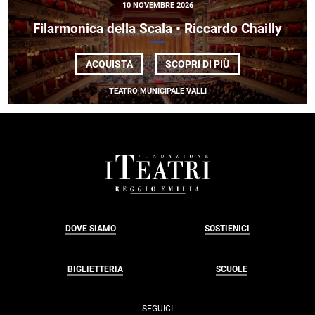
10 NOVEMBRE 2026
Filarmonica della Scala • Riccardo Chailly
DI
ACQUISTA
SCOPRI DI PIÙ
FILARMONICA
DELLA
TEATRO MUNICIPALE VALLI
SCALA
•
RICCARDO
CHAILLY
FOOTER
DOVE SIAMO
SOSTIENICI
BIGLIETTERIA
SCUOLE
SEGUICI