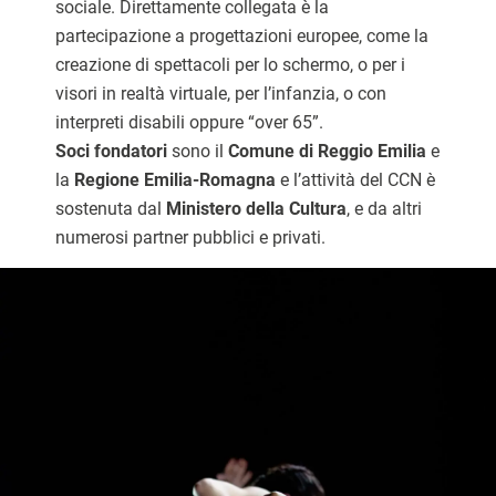
sociale. Direttamente collegata è la
partecipazione a progettazioni europee, come la
creazione di spettacoli per lo schermo, o per i
visori in realtà virtuale, per l’infanzia, o con
interpreti disabili oppure “over 65”.
Soci fondatori
sono il
Comune di Reggio Emilia
e
la
Regione Emilia-Romagna
e l’attività del CCN è
sostenuta dal
Ministero della Cultura
, e da altri
numerosi partner pubblici e privati.