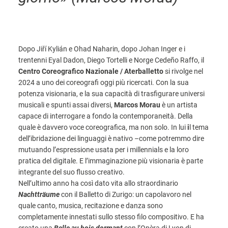
Dopo Jiří Kylián e Ohad Naharin, dopo Johan Inger e i
trentenni Eyal Dadon, Diego Tortelli e Norge Cedeño Raffo, il
Centro Coreografico Nazionale / Aterballetto
si rivolge nel
2024 a uno dei coreografi oggi più ricercati. Con la sua
potenza visionaria, e la sua capacità di trasfigurare universi
musicali e spunti assai diversi,
Marcos Morau
è un artista
capace di interrogare a fondo la contemporaneità. Della
quale è davvero voce coreografica, ma non solo. In lui
i
l tema
dell’ibridazione dei linguaggi è nativo –come potremmo dire
mutuando l’espressione usata per i millennials e la loro
pratica del digitale. E l’immaginazione più visionaria è parte
integrante del suo flusso creativo.
Nell’ultimo anno ha così dato vita allo straordinario
Nachtträume
con il Balletto di Zurigo: un capolavoro nel
quale canto, musica, recitazione e danza sono
completamente innestati sullo stesso filo compositivo. E ha