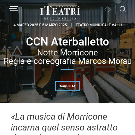
Passa
Passa
Passa
MENU
Biglietteria
alla
al
al
(si
navigazione
contenuto
piè
Fondazione
apre
4 MARZO 2025 E 5 MARZO 2025
TEATRO MUNICIPALE VALLI
primaria
principale
di
I
in
pagina
CCN Aterballetto
Teatri
una
Reggio
nuova
Notte Morricone
Emilia
finestra)
Regia e coreografia Marcos Morau
ACQUISTA
«La musica di Morricone
incarna quel senso astratto