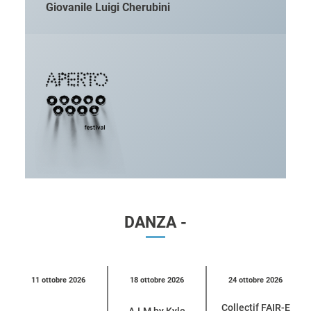
Giovanile Luigi Cherubini
DANZA -
Calendario
11 ottobre 2026
18 ottobre 2026
24 ottobre 2026
eventi
Collectif FAIR-E
per