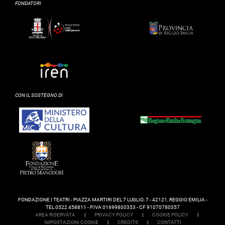
FONDATORI
CON IL SOSTEGNO DI
FONDAZIONE I TEATRI - PIAZZA MARTIRI DEL 7 LUGLIO, 7 - 42121, REGGIO EMILIA -
TEL 0522 458811 - P.IVA 01699800353 - CF 91070780357
AREA RISERVATA
|
PRIVACY POLICY
|
COOKIE POLICY
|
IMPOSTAZIONI COOKIE
|
CREDITS
|
CONTATTI