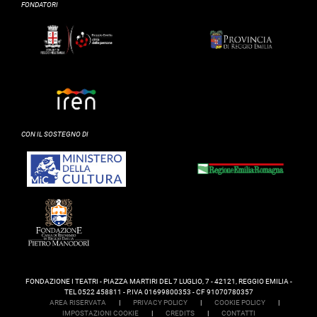
FONDATORI
CON IL SOSTEGNO DI
FONDAZIONE I TEATRI - PIAZZA MARTIRI DEL 7 LUGLIO, 7 - 42121, REGGIO EMILIA -
TEL 0522 458811 - P.IVA 01699800353 - CF 91070780357
AREA RISERVATA
|
PRIVACY POLICY
|
COOKIE POLICY
|
IMPOSTAZIONI COOKIE
|
CREDITS
|
CONTATTI