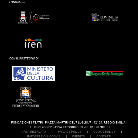
FONDATORI
CON IL SOSTEGNO DI
FONDAZIONE I TEATRI - PIAZZA MARTIRI DEL 7 LUGLIO, 7 - 42121, REGGIO EMILIA -
TEL 0522 458811 - P.IVA 01699800353 - CF 91070780357
AREA RISERVATA
|
PRIVACY POLICY
|
COOKIE POLICY
|
IMPOSTAZIONI COOKIE
|
CREDITS
|
CONTATTI