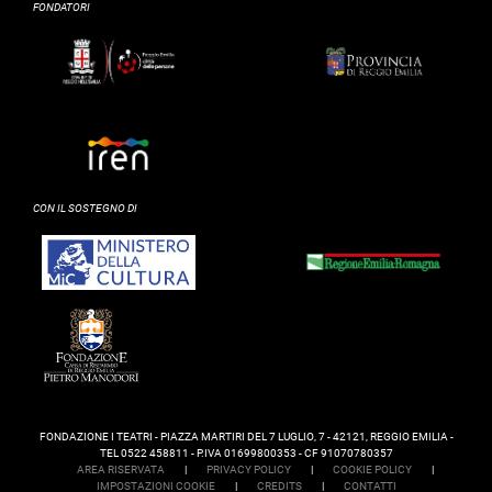
FONDATORI
CON IL SOSTEGNO DI
FONDAZIONE I TEATRI - PIAZZA MARTIRI DEL 7 LUGLIO, 7 - 42121, REGGIO EMILIA -
TEL 0522 458811 - P.IVA 01699800353 - CF 91070780357
AREA RISERVATA
|
PRIVACY POLICY
|
COOKIE POLICY
|
IMPOSTAZIONI COOKIE
|
CREDITS
|
CONTATTI